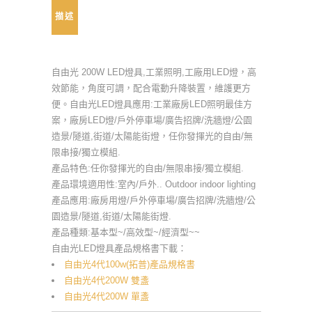
描述
自由光 200W LED燈具,工業照明,工廠用LED燈，高
效節能，角度可調，配合電動升降裝置，維護更方
便。自由光LED燈具應用:工業廠房LED照明最佳方
案，廠房LED燈/戶外停車場/廣告招牌/洗牆燈/公園
造景/隧道,街道/太陽能街燈，任你發揮光的自由/無
限串接/獨立模組.
產品特色:任你發揮光的自由/無限串接/獨立模組.
產品環境適用性:室內/戶外.. Outdoor indoor lighting
產品應用:廠房用燈/戶外停車場/廣告招牌/洗牆燈/公
園造景/隧道,街道/太陽能街燈.
產品種類:基本型~/高效型~/經濟型~~
自由光LED燈具產品規格書下載：
自由光4代100w(拓普)產品規格書
自由光4代200W 雙盞
自由光4代200W 單盞