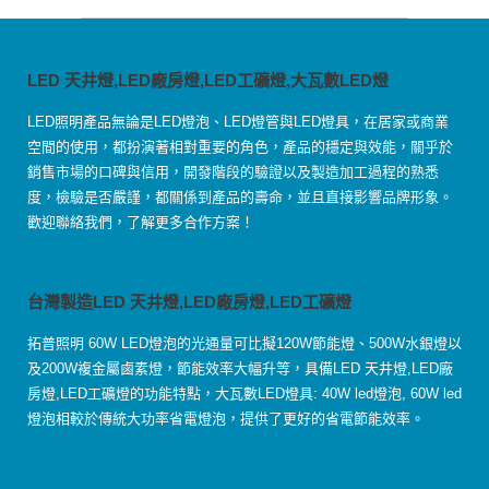
LED 天井燈,LED廠房燈,LED工礦燈,大瓦數LED燈
LED照明產品無論是LED燈泡、LED燈管與LED燈具，在居家或商業
空間的使用，都扮演著相對重要的角色，產品的穩定與效能，關乎於
銷售市場的口碑與信用，開發階段的驗證以及製造加工過程的熟悉
度，檢驗是否嚴謹，都關係到產品的壽命，並且直接影響品牌形象。
歡迎聯絡我們，了解更多合作方案！
台灣製造LED 天井燈,LED廠房燈,LED工礦燈
拓普照明 60W LED燈泡的光通量可比擬120W節能燈、500W水銀燈以
及200W複金屬鹵素燈，節能效率大幅升等，具備LED 天井燈,LED廠
房燈,LED工礦燈的功能特點，大瓦數LED燈具: 40W led燈泡, 60W led
燈泡相較於傳統大功率省電燈泡，提供了更好的省電節能效率。