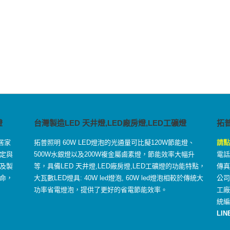
燈
台灣製造LED 天井燈,LED廠房燈,LED工礦燈
拓
居家
拓普照明 60W LED燈泡的光通量可比擬120W節能燈、
請點
定與
500W水銀燈以及200W複金屬鹵素燈，節能效率大幅升
電話：
及製
等，具備LED 天井燈,LED廠房燈,LED工礦燈的功能特點，
傳真：
命，
大瓦數LED燈具: 40W led燈泡, 60W led燈泡相較於傳統大
公司
功率省電燈泡，提供了更好的省電節能效率。
工
統編
LIN