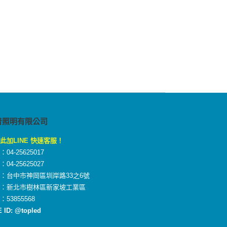
普照明有限公司
此加LINE 快速客服！
04-25625017
04-25625027
：台中市神岡區圳岸路33之6號
廠：新北市樹林區新家坡工業區
：53855568
E ID: @topled