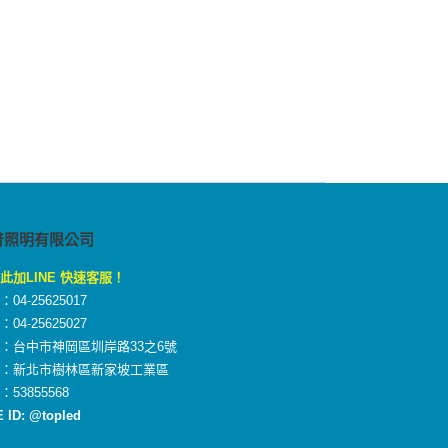
普照明有限公司
此加LINE 快速客服！
04-25625017
04-25625027
：台中市神岡區圳岸路33之6號
廠：新北市樹林區新家坡工業區
：53855568
E ID: @topled