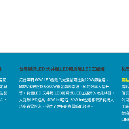
燈
台灣製造LED 天井燈,LED廠房燈,LED工礦燈
拓
居家
拓普照明 60W LED燈泡的光通量可比擬120W節能燈、
請點
定與
500W水銀燈以及200W複金屬鹵素燈，節能效率大幅升
電話：
及製
等，具備LED 天井燈,LED廠房燈,LED工礦燈的功能特點，
傳真：
命，
大瓦數LED燈具: 40W led燈泡, 60W led燈泡相較於傳統大
公司
功率省電燈泡，提供了更好的省電節能效率。
工
統編
LIN