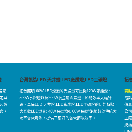
燈
台灣製造LED 天井燈,LED廠房燈,LED工礦燈
拓
居家
拓普照明 60W LED燈泡的光通量可比擬120W節能燈、
請點
定與
500W水銀燈以及200W複金屬鹵素燈，節能效率大幅升
電話：
及製
等，具備LED 天井燈,LED廠房燈,LED工礦燈的功能特點，
傳真：
命，
大瓦數LED燈具: 40W led燈泡, 60W led燈泡相較於傳統大
公司
功率省電燈泡，提供了更好的省電節能效率。
工
統編
LIN