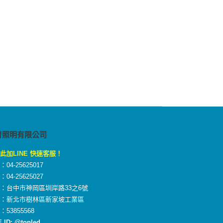
普照明有限公司
此加LINE 快速客服！
04-25625017
04-25625027
：台中市神岡區圳岸路33之6號
廠：新北市樹林區新家坡工業區
：53855568
E ID: @topled