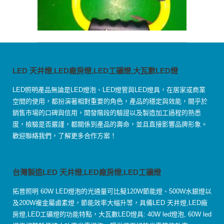
LED 天井燈,LED廠房燈,LED工礦燈,大瓦數LED燈
LED照明產品無論是LED燈泡、LED燈管與LED燈具，在居家或商業
空間的使用，都扮演著相對重要的角色，產品的穩定與效能，關乎於
銷售市場的口碑與信用，開發階段的驗證以及製造加工過程的熟悉
度，檢驗是否嚴謹，都關係到產品的壽命，並且直接影響品牌形象。
歡迎聯絡我們，了解更多合作方案！
台灣製造LED 天井燈,LED廠房燈,LED工礦燈
拓普照明 60W LED燈泡的光通量可比擬120W節能燈、500W水銀燈以
及200W複金屬鹵素燈，節能效率大幅升等，具備LED 天井燈,LED廠
房燈,LED工礦燈的功能特點，大瓦數LED燈具: 40W led燈泡, 60W led