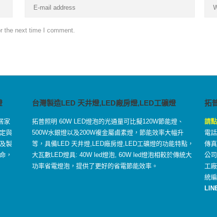
r the next time I comment.
燈
台灣製造LED 天井燈,LED廠房燈,LED工礦燈
拓
居家
拓普照明 60W LED燈泡的光通量可比擬120W節能燈、
請點
定與
500W水銀燈以及200W複金屬鹵素燈，節能效率大幅升
電話：
及製
等，具備LED 天井燈,LED廠房燈,LED工礦燈的功能特點，
傳真：
命，
大瓦數LED燈具: 40W led燈泡, 60W led燈泡相較於傳統大
公司
功率省電燈泡，提供了更好的省電節能效率。
工
統編
LIN