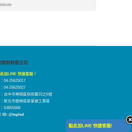
普照明有限公司
此加LINE 快速客服！
04-25625017
04-25625027
：台中市神岡區圳岸路33之6號
廠：新北市樹林區新家坡工業區
：53855568
E ID: @topled
點此加LINE 快速客服!