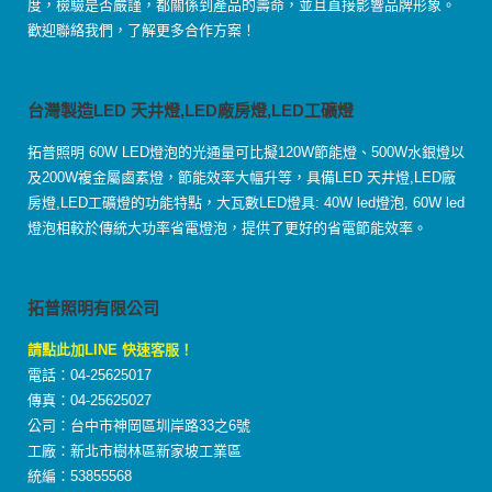
度，檢驗是否嚴謹，都關係到產品的壽命，並且直接影響品牌形象。
歡迎聯絡我們，了解更多合作方案！
台灣製造LED 天井燈,LED廠房燈,LED工礦燈
拓普照明 60W LED燈泡的光通量可比擬120W節能燈、500W水銀燈以
及200W複金屬鹵素燈，節能效率大幅升等，具備LED 天井燈,LED廠
房燈,LED工礦燈的功能特點，大瓦數LED燈具: 40W led燈泡, 60W led
燈泡相較於傳統大功率省電燈泡，提供了更好的省電節能效率。
拓普照明有限公司
請點此加LINE 快速客服！
電話：04-25625017
傳真：04-25625027
公司：台中市神岡區圳岸路33之6號
工廠：新北市樹林區新家坡工業區
統編：53855568