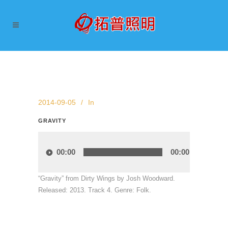
2014-09-05
In
GRAVITY
音
訊
00:00
00:00
播
放
“Gravity” from Dirty Wings by Josh Woodward.
器
Released: 2013. Track 4. Genre: Folk.