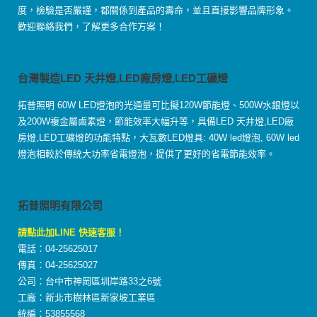
度，檢驗是否嚴謹，都關係到產品的壽命，並且直接影響品牌形象。
歡迎聯絡我們，了解更多合作方案！
台灣製造LED 天井燈,LED廠房燈,LED工礦燈
拓普照明 60W LED燈泡的光通量可比擬120W節能燈、500W水銀燈以
及200W複金屬鹵素燈，節能效率大幅升等，具備LED 天井燈,LED廠
房燈,LED工礦燈的功能特點，大瓦數LED燈具: 40W led燈泡, 60W led
燈泡相較於傳統大功率省電燈泡，提供了更好的省電節能效率。
拓普照明有限公司
請點此加LINE 快速客服！
電話：04-25625017
傳真：04-25625027
公司：台中市神岡區圳岸路33之6號
工廠：新北市樹林區新家坡工業區
統編：53855568