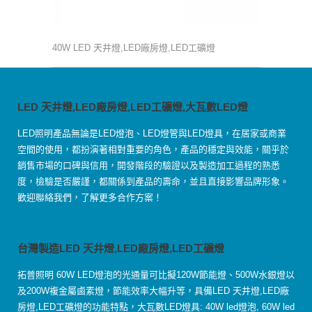
40W LED 天井燈,LED廠房燈,LED工礦燈
LED 天井燈,LED廠房燈,LED工礦燈,大瓦數LED燈
LED照明產品無論是LED燈泡、LED燈管與LED燈具，在居家或商業
空間的使用，都扮演著相對重要的角色，產品的穩定與效能，關乎於
銷售市場的口碑與信用，開發階段的驗證以及製造加工過程的熟悉
度，檢驗是否嚴謹，都關係到產品的壽命，並且直接影響品牌形象。
歡迎聯絡我們，了解更多合作方案！
台灣製造LED 天井燈,LED廠房燈,LED工礦燈
拓普照明 60W LED燈泡的光通量可比擬120W節能燈、500W水銀燈以
及200W複金屬鹵素燈，節能效率大幅升等，具備LED 天井燈,LED廠
房燈,LED工礦燈的功能特點，大瓦數LED燈具: 40W led燈泡, 60W led