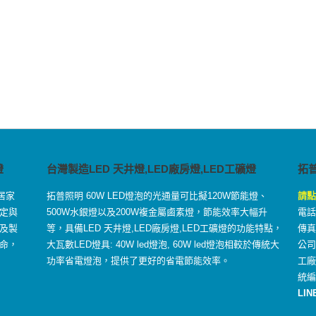
燈
台灣製造LED 天井燈,LED廠房燈,LED工礦燈
拓
居家
拓普照明 60W LED燈泡的光通量可比擬120W節能燈、
請點
定與
500W水銀燈以及200W複金屬鹵素燈，節能效率大幅升
電話：
及製
等，具備LED 天井燈,LED廠房燈,LED工礦燈的功能特點，
傳真：
命，
大瓦數LED燈具: 40W led燈泡, 60W led燈泡相較於傳統大
公司
功率省電燈泡，提供了更好的省電節能效率。
工
統編
LIN