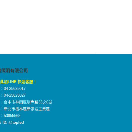
普照明有限公司
此加LINE 快速客服！
04-25625017
04-25625027
：台中市神岡區圳岸路33之6號
廠：新北市樹林區新家坡工業區
：53855568
E ID: @topled