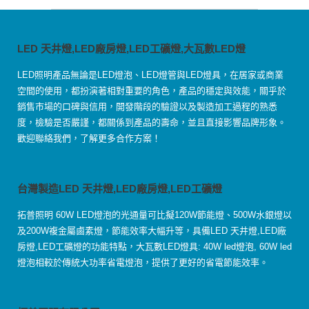
LED 天井燈,LED廠房燈,LED工礦燈,大瓦數LED燈
LED照明產品無論是LED燈泡、LED燈管與LED燈具，在居家或商業
空間的使用，都扮演著相對重要的角色，產品的穩定與效能，關乎於
銷售市場的口碑與信用，開發階段的驗證以及製造加工過程的熟悉
度，檢驗是否嚴謹，都關係到產品的壽命，並且直接影響品牌形象。
歡迎聯絡我們，了解更多合作方案！
台灣製造LED 天井燈,LED廠房燈,LED工礦燈
拓普照明 60W LED燈泡的光通量可比擬120W節能燈、500W水銀燈以
及200W複金屬鹵素燈，節能效率大幅升等，具備LED 天井燈,LED廠
房燈,LED工礦燈的功能特點，大瓦數LED燈具: 40W led燈泡, 60W led
燈泡相較於傳統大功率省電燈泡，提供了更好的省電節能效率。