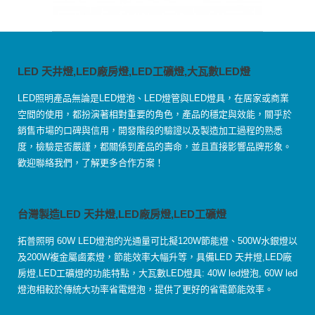
LED 天井燈,LED廠房燈,LED工礦燈,大瓦數LED燈
LED照明產品無論是LED燈泡、LED燈管與LED燈具，在居家或商業
空間的使用，都扮演著相對重要的角色，產品的穩定與效能，關乎於
銷售市場的口碑與信用，開發階段的驗證以及製造加工過程的熟悉
度，檢驗是否嚴謹，都關係到產品的壽命，並且直接影響品牌形象。
歡迎聯絡我們，了解更多合作方案！
台灣製造LED 天井燈,LED廠房燈,LED工礦燈
拓普照明 60W LED燈泡的光通量可比擬120W節能燈、500W水銀燈以
及200W複金屬鹵素燈，節能效率大幅升等，具備LED 天井燈,LED廠
房燈,LED工礦燈的功能特點，大瓦數LED燈具: 40W led燈泡, 60W led
燈泡相較於傳統大功率省電燈泡，提供了更好的省電節能效率。