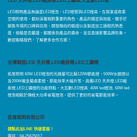
LED 天井燈,LED廠房燈,LED工礦燈,大瓦數LED燈
LED照明產品無論是LED燈泡、LED燈管與LED燈具，在居家或商業
空間的使用，都扮演著相對重要的角色，產品的穩定與效能，關乎於
銷售市場的口碑與信用，開發階段的驗證以及製造加工過程的熟悉
度，檢驗是否嚴謹，都關係到產品的壽命，並且直接影響品牌形象。
歡迎聯絡我們，了解更多合作方案！
台灣製造LED 天井燈,LED廠房燈,LED工礦燈
拓普照明 60W LED燈泡的光通量可比擬120W節能燈、500W水銀燈以
及200W複金屬鹵素燈，節能效率大幅升等，具備LED 天井燈,LED廠
房燈,LED工礦燈的功能特點，大瓦數LED燈具: 40W led燈泡, 60W led
燈泡相較於傳統大功率省電燈泡，提供了更好的省電節能效率。
拓普照明有限公司
請點此加LINE 快速客服！
電話：04-25625017