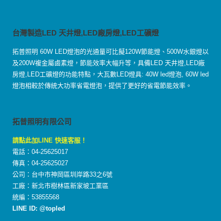
台灣製造LED 天井燈,LED廠房燈,LED工礦燈
拓普照明 60W LED燈泡的光通量可比擬120W節能燈、500W水銀燈以
及200W複金屬鹵素燈，節能效率大幅升等，具備LED 天井燈,LED廠
房燈,LED工礦燈的功能特點，大瓦數LED燈具: 40W led燈泡, 60W led
燈泡相較於傳統大功率省電燈泡，提供了更好的省電節能效率。
拓普照明有限公司
請點此加LINE 快速客服！
電話：04-25625017
傳真：04-25625027
公司：台中市神岡區圳岸路33之6號
工廠：新北市樹林區新家坡工業區
統編：53855568
LINE ID: @topled