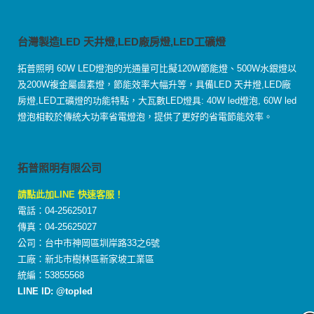
台灣製造LED 天井燈,LED廠房燈,LED工礦燈
拓普照明 60W LED燈泡的光通量可比擬120W節能燈、500W水銀燈以
及200W複金屬鹵素燈，節能效率大幅升等，具備LED 天井燈,LED廠
房燈,LED工礦燈的功能特點，大瓦數LED燈具: 40W led燈泡, 60W led
燈泡相較於傳統大功率省電燈泡，提供了更好的省電節能效率。
拓普照明有限公司
請點此加LINE 快速客服！
電話：04-25625017
傳真：04-25625027
公司：台中市神岡區圳岸路33之6號
工廠：新北市樹林區新家坡工業區
統編：53855568
LINE ID: @topled