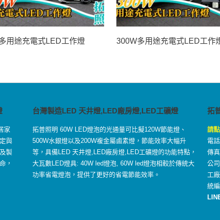
W多用途充電式LED工作燈
300W多用途充電式LED工作
燈
台灣製造LED 天井燈,LED廠房燈,LED工礦燈
拓
居家
拓普照明 60W LED燈泡的光通量可比擬120W節能燈、
請點
定與
500W水銀燈以及200W複金屬鹵素燈，節能效率大幅升
電話：
及製
等，具備LED 天井燈,LED廠房燈,LED工礦燈的功能特點，
傳真：
命，
大瓦數LED燈具: 40W led燈泡, 60W led燈泡相較於傳統大
公司
功率省電燈泡，提供了更好的省電節能效率。
工
統編
LIN