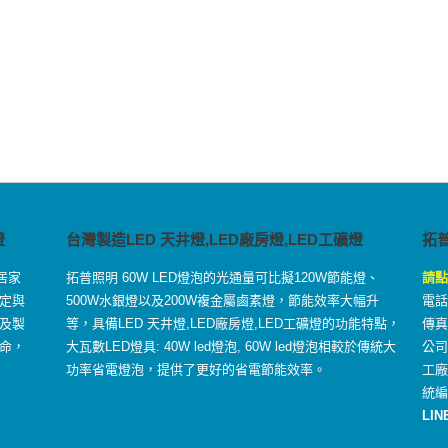
燈
台灣製造LED 天井燈,LED廠房燈,LED工礦燈
拓
居家
拓普照明 60W LED燈泡的光通量可比擬120W節能燈、
請點
定與
500W水銀燈以及200W複金屬鹵素燈，節能效率大幅升
電話：
及製
等，具備LED 天井燈,LED廠房燈,LED工礦燈的功能特點，
傳真：
命，
大瓦數LED燈具: 40W led燈泡, 60W led燈泡相較於傳統大
公司
功率省電燈泡，提供了更好的省電節能效率。
工
統編
LIN