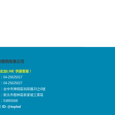
普照明有限公司
此加LINE 快速客服！
04-25625017
04-25625027
：台中市神岡區圳岸路33之6號
廠：新北市樹林區新家坡工業區
：53855568
E ID: @topled