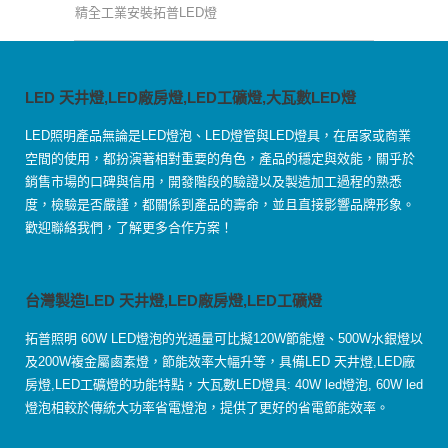
精全工業安裝拓普LED燈
LED 天井燈,LED廠房燈,LED工礦燈,大瓦數LED燈
LED照明產品無論是LED燈泡、LED燈管與LED燈具，在居家或商業
空間的使用，都扮演著相對重要的角色，產品的穩定與效能，關乎於
銷售市場的口碑與信用，開發階段的驗證以及製造加工過程的熟悉
度，檢驗是否嚴謹，都關係到產品的壽命，並且直接影響品牌形象。
歡迎聯絡我們，了解更多合作方案！
台灣製造LED 天井燈,LED廠房燈,LED工礦燈
拓普照明 60W LED燈泡的光通量可比擬120W節能燈、500W水銀燈以
及200W複金屬鹵素燈，節能效率大幅升等，具備LED 天井燈,LED廠
房燈,LED工礦燈的功能特點，大瓦數LED燈具: 40W led燈泡, 60W led
燈泡相較於傳統大功率省電燈泡，提供了更好的省電節能效率。