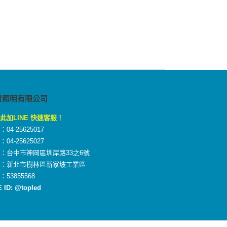
普照明有限公司
此加LINE 快速客服！
04-25625017
04-25625027
：台中市神岡區圳岸路33之6號
廠：新北市樹林區新家坡工業區
：53855568
E ID: @topled