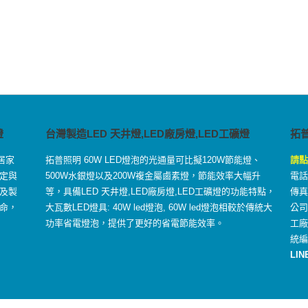
燈
台灣製造LED 天井燈,LED廠房燈,LED工礦燈
拓
居家
拓普照明 60W LED燈泡的光通量可比擬120W節能燈、
請點
定與
500W水銀燈以及200W複金屬鹵素燈，節能效率大幅升
電話：
及製
等，具備LED 天井燈,LED廠房燈,LED工礦燈的功能特點，
傳真：
命，
大瓦數LED燈具: 40W led燈泡, 60W led燈泡相較於傳統大
公司
功率省電燈泡，提供了更好的省電節能效率。
工
統編
LIN