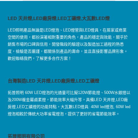
LED 天井燈,LED廠房燈,LED工礦燈,大瓦數LED燈
LED照明產品無論是LED燈泡、LED燈管與LED燈具，在居家或商業
空間的使用，都扮演著相對重要的角色，產品的穩定與效能，關乎於
銷售市場的口碑與信用，開發階段的驗證以及製造加工過程的熟悉
度，檢驗是否嚴謹，都關係到產品的壽命，並且直接影響品牌形象。
歡迎聯絡我們，了解更多合作方案！
台灣製造LED 天井燈,LED廠房燈,LED工礦燈
拓普照明 60W LED燈泡的光通量可比擬120W節能燈、500W水銀燈以
及200W複金屬鹵素燈，節能效率大幅升等，具備LED 天井燈,LED廠
房燈,LED工礦燈的功能特點，大瓦數LED燈具: 40W led燈泡, 60W led
燈泡相較於傳統大功率省電燈泡，提供了更好的省電節能效率。
拓普照明有限公司