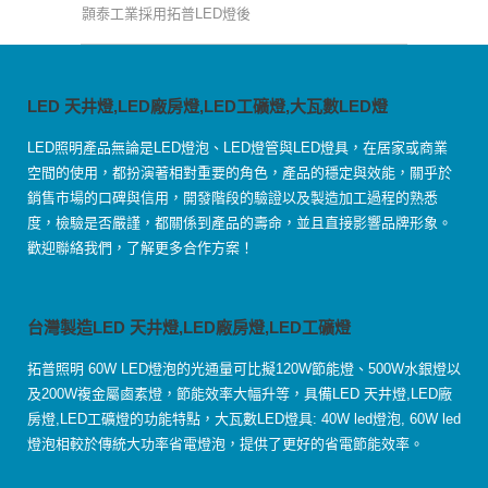
顥泰工業採用拓普LED燈後
LED 天井燈,LED廠房燈,LED工礦燈,大瓦數LED燈
LED照明產品無論是LED燈泡、LED燈管與LED燈具，在居家或商業
空間的使用，都扮演著相對重要的角色，產品的穩定與效能，關乎於
銷售市場的口碑與信用，開發階段的驗證以及製造加工過程的熟悉
度，檢驗是否嚴謹，都關係到產品的壽命，並且直接影響品牌形象。
歡迎聯絡我們，了解更多合作方案！
台灣製造LED 天井燈,LED廠房燈,LED工礦燈
拓普照明 60W LED燈泡的光通量可比擬120W節能燈、500W水銀燈以
及200W複金屬鹵素燈，節能效率大幅升等，具備LED 天井燈,LED廠
房燈,LED工礦燈的功能特點，大瓦數LED燈具: 40W led燈泡, 60W led
燈泡相較於傳統大功率省電燈泡，提供了更好的省電節能效率。