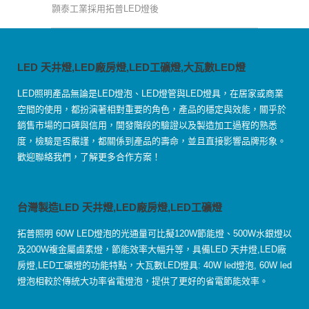
顥泰工業採用拓普LED燈後
LED 天井燈,LED廠房燈,LED工礦燈,大瓦數LED燈
LED照明產品無論是LED燈泡、LED燈管與LED燈具，在居家或商業
空間的使用，都扮演著相對重要的角色，產品的穩定與效能，關乎於
銷售市場的口碑與信用，開發階段的驗證以及製造加工過程的熟悉
度，檢驗是否嚴謹，都關係到產品的壽命，並且直接影響品牌形象。
歡迎聯絡我們，了解更多合作方案！
台灣製造LED 天井燈,LED廠房燈,LED工礦燈
拓普照明 60W LED燈泡的光通量可比擬120W節能燈、500W水銀燈以
及200W複金屬鹵素燈，節能效率大幅升等，具備LED 天井燈,LED廠
房燈,LED工礦燈的功能特點，大瓦數LED燈具: 40W led燈泡, 60W led
燈泡相較於傳統大功率省電燈泡，提供了更好的省電節能效率。