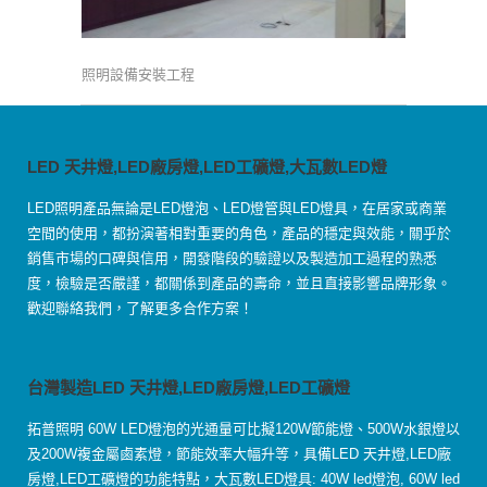
照明設備安裝工程
LED 天井燈,LED廠房燈,LED工礦燈,大瓦數LED燈
LED照明產品無論是LED燈泡、LED燈管與LED燈具，在居家或商業
空間的使用，都扮演著相對重要的角色，產品的穩定與效能，關乎於
銷售市場的口碑與信用，開發階段的驗證以及製造加工過程的熟悉
度，檢驗是否嚴謹，都關係到產品的壽命，並且直接影響品牌形象。
歡迎聯絡我們，了解更多合作方案！
台灣製造LED 天井燈,LED廠房燈,LED工礦燈
拓普照明 60W LED燈泡的光通量可比擬120W節能燈、500W水銀燈以
及200W複金屬鹵素燈，節能效率大幅升等，具備LED 天井燈,LED廠
房燈,LED工礦燈的功能特點，大瓦數LED燈具: 40W led燈泡, 60W led