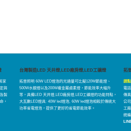
燈
台灣製造LED 天井燈,LED廠房燈,LED工礦燈
拓
居家
拓普照明 60W LED燈泡的光通量可比擬120W節能燈、
請點
定與
500W水銀燈以及200W複金屬鹵素燈，節能效率大幅升
電話：
及製
等，具備LED 天井燈,LED廠房燈,LED工礦燈的功能特點，
傳真：
命，
大瓦數LED燈具: 40W led燈泡, 60W led燈泡相較於傳統大
公司
功率省電燈泡，提供了更好的省電節能效率。
工
統編
LIN