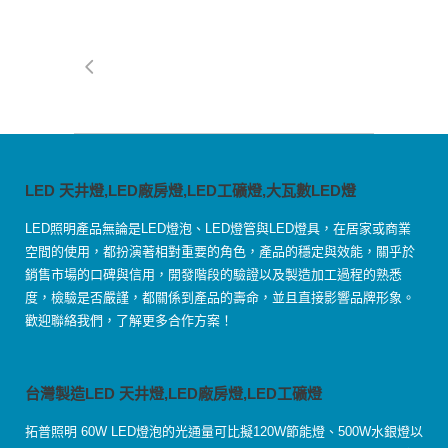
LED 天井燈,LED廠房燈,LED工礦燈,大瓦數LED燈
LED照明產品無論是LED燈泡、LED燈管與LED燈具，在居家或商業
空間的使用，都扮演著相對重要的角色，產品的穩定與效能，關乎於
銷售市場的口碑與信用，開發階段的驗證以及製造加工過程的熟悉
度，檢驗是否嚴謹，都關係到產品的壽命，並且直接影響品牌形象。
歡迎聯絡我們，了解更多合作方案！
台灣製造LED 天井燈,LED廠房燈,LED工礦燈
拓普照明 60W LED燈泡的光通量可比擬120W節能燈、500W水銀燈以