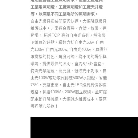
工業用照明燈、工廠照明燈和工廠天井燈
等，以滿足不同工業場所的照明需求。
自由光燈具換裝簡便與快速，大幅降低燈具
維護成本，非常適合廠房、倉儲、校園、運
動場。 拓普TOP 高效自由光系列，解決照
明燈具的缺點，種類含括自由光50w, 自由
光100w, 自由光200w, 自由光400w,，具備無
限拼接的特色，角度可調，為不同的場所與
環境，提供最佳的照明，室內&戶外皆宜。
特殊光學透鏡、高亮度、低眩光不刺眼，自
由光100W成功取代傳統500W水銀燈，省能
75%，亮度更高，自由光LED燈具具備多種
規格，包括100W、200W獨立模組，並可搭
配電動升降機構，大幅減少維護成本。要亮
哪裡隨心所欲！