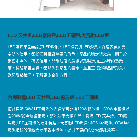
LED 天井燈,LED廠房燈,LED工礦燈,大瓦數LED燈
LED照明產品無論是LED燈泡、LED燈管與LED燈具，在居家或商業
空間的使用，都扮演著相對重要的角色，產品的穩定與效能，關乎於
銷售市場的口碑與信用，開發階段的驗證以及製造加工過程的熟悉
度，檢驗是否嚴謹，都關係到產品的壽命，並且直接影響品牌形象。
歡迎聯絡我們，了解更多合作方案！
台灣製造LED 天井燈,LED廠房燈,LED工礦燈
拓普照明 60W LED燈泡的光通量可比擬120W節能燈、500W水銀燈以
及200W複金屬鹵素燈，節能效率大幅升等，具備LED 天井燈,LED廠
房燈,LED工礦燈的功能特點，大瓦數LED燈具: 40W led燈泡, 60W led
燈泡相較於傳統大功率省電燈泡，提供了更好的省電節能效率。