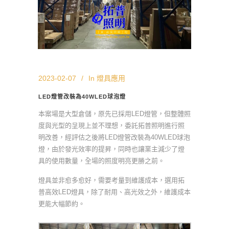
2023-02-07
In
燈具應用
LED燈管改裝為40WLED球泡燈
本案場是大型倉儲，原先已採用LED燈管，但整體照
度與光型的呈現上並不理想，委託拓普照明進行照
明改善，經評估之後將LED燈管改裝為40WLED球泡
燈，由於發光效率的提昇，同時也讓業主減少了燈
具的使用數量，全場的照度明亮更勝之前。
燈具並非愈多愈好，需要考量到維護成本，選用拓
普高效LED燈具，除了耐用、高光效之外，維護成本
更能大幅節約。