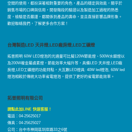
空間的使用，都扮演著相對重要的角色，產品的穩定與效能，關乎於
銷售市場的口碑與信用，開發階段的驗證以及製造加工過程的熟悉
度，檢驗是否嚴謹，都關係到產品的壽命，並且直接影響品牌形象。
歡迎聯絡我們，了解更多合作方案！
台灣製造LED 天井燈,LED廠房燈,LED工礦燈
拓普照明 60W LED燈泡的光通量可比擬120W節能燈、500W水銀燈以
及200W複金屬鹵素燈，節能效率大幅升等，具備LED 天井燈,LED廠
房燈,LED工礦燈的功能特點，大瓦數LED燈具: 40W led燈泡, 60W led
燈泡相較於傳統大功率省電燈泡，提供了更好的省電節能效率。
拓普照明有限公司
請點此加LINE 快速客服！
電話：04-25625017
傳真：04-25625027
公司：台中市神岡區圳岸路33之6號