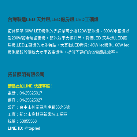
台灣製造LED 天井燈,LED廠房燈,LED工礦燈
拓普照明 60W LED燈泡的光通量可比擬120W節能燈、500W水銀燈以
及200W複金屬鹵素燈，節能效率大幅升等，具備LED 天井燈,LED廠
房燈,LED工礦燈的功能特點，大瓦數LED燈具: 40W led燈泡, 60W led
燈泡相較於傳統大功率省電燈泡，提供了更好的省電節能效率。
拓普照明有限公司
請點此加LINE 快速客服！
電話：04-25625017
傳真：04-25625027
公司：台中市神岡區圳岸路33之6號
工廠：新北市樹林區新家坡工業區
統編：53855568
LINE ID: @topled