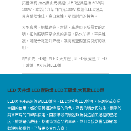
拓普照明 推出自由光模組化LED燈具包括 50W與
100W，本影片介紹自由光100W 模組化LED燈具，
具有耐候性佳，高自主性，堅固耐用的特色。
大型廠房、鋼構建築、倉儲、廠房照明所需要的照
明，拓普照明滿足企業的需要，防水防摔，容易維
護，可配合電動升降機，讓挑高空間獲得良好的照
明。
#自由光LED燈, #LED 天井燈 , #LED廠房燈, #LED
工礦燈 , #大瓦數LED燈
LED 天井燈,LED廠房燈,LED工礦燈,大瓦數LED燈
LED照明產品無論是LED燈泡、LED燈管與LED燈具，在居家或商業
空間的使用，都扮演著相對重要的角色，產品的穩定與效能，關乎於
銷售市場的口碑與信用，開發階段的驗證以及製造加工過程的熟悉
度，檢驗是否嚴謹，都關係到產品的壽命，並且直接影響品牌形象。
歡迎聯絡我們，了解更多合作方案！