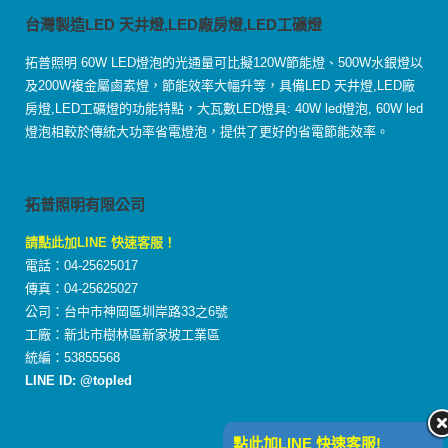
台灣製造LED 天井燈,LED廠房燈,LED工礦燈
拓普照明 60W LED燈泡的光通量可比擬120W節能燈、500W水銀燈以
及200W複金屬鹵素燈，節能效率大幅升等，具備LED 天井燈,LED廠
房燈,LED工礦燈的功能特點，大瓦數LED燈具: 40W led燈泡, 60W led
燈泡相較於傳統大功率省電燈泡，提供了更好的省電節能效率。
拓普照明有限公司
請點此加LINE 快速客服！
電話：04-25625017
傳真：04-25625027
公司：台中市神岡區圳岸路33之6號
工廠：新北市樹林區新家坡工業區
統編：53855568
LINE ID: @topled
點此加LINE 快速客服!