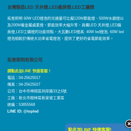
台灣製造LED 天井燈,LED廠房燈,LED工礦燈
拓普照明 60W LED燈泡的光通量可比擬120W節能燈、500W水銀燈以
及200W複金屬鹵素燈，節能效率大幅升等，具備LED 天井燈,LED廠
房燈,LED工礦燈的功能特點，大瓦數LED燈具: 40W led燈泡, 60W led
燈泡相較於傳統大功率省電燈泡，提供了更好的省電節能效率。
拓普照明有限公司
請點此加LINE 快速客服！
電話：04-25625017
傳真：04-25625027
公司：台中市神岡區圳岸路33之6號
工廠：新北市樹林區新家坡工業區
統編：53855568
LINE ID: @topled
點此加LINE 快速客服!