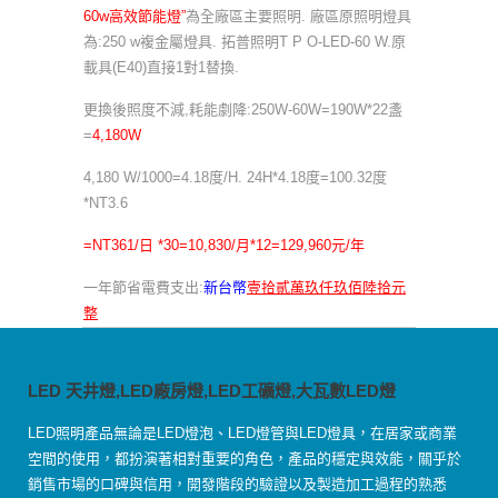
60w高效節能燈”
為全廠區主要照明. 廠區原照明燈具
為:250 w複金屬燈具. 拓普照明T P O-LED-60 W.原
載具(E40)直接1對1替換.
更換後照度不減,耗能劇降:250W-60W=190W*22盞
=
4,180W
4,180 W/1000=4.18度/H. 24H*4.18度=100.32度
*NT3.6
=NT361/日 *30=10,830/月*12=129,960元/年
一年節省電費支出:
新台幣
壹拾貳萬玖仟玖佰陸拾元
整
LED 天井燈,LED廠房燈,LED工礦燈,大瓦數LED燈
LED照明產品無論是LED燈泡、LED燈管與LED燈具，在居家或商業
空間的使用，都扮演著相對重要的角色，產品的穩定與效能，關乎於
銷售市場的口碑與信用，開發階段的驗證以及製造加工過程的熟悉