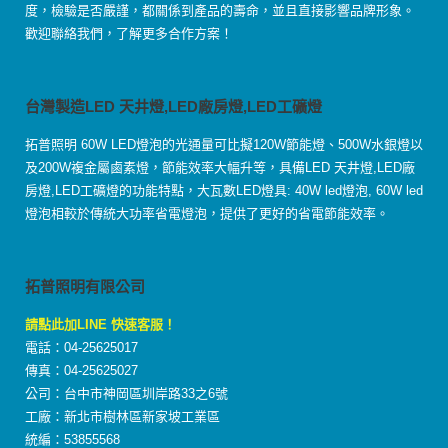
度，檢驗是否嚴謹，都關係到產品的壽命，並且直接影響品牌形象。
歡迎聯絡我們，了解更多合作方案！
台灣製造LED 天井燈,LED廠房燈,LED工礦燈
拓普照明 60W LED燈泡的光通量可比擬120W節能燈、500W水銀燈以
及200W複金屬鹵素燈，節能效率大幅升等，具備LED 天井燈,LED廠
房燈,LED工礦燈的功能特點，大瓦數LED燈具: 40W led燈泡, 60W led
燈泡相較於傳統大功率省電燈泡，提供了更好的省電節能效率。
拓普照明有限公司
請點此加LINE 快速客服！
電話：04-25625017
傳真：04-25625027
公司：台中市神岡區圳岸路33之6號
工廠：新北市樹林區新家坡工業區
統編：53855568