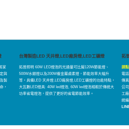
燈
台灣製造LED 天井燈,LED廠房燈,LED工礦燈
拓
居家
拓普照明 60W LED燈泡的光通量可比擬120W節能燈、
請點
定與
500W水銀燈以及200W複金屬鹵素燈，節能效率大幅升
電話：
及製
等，具備LED 天井燈,LED廠房燈,LED工礦燈的功能特點，
傳真：
命，
大瓦數LED燈具: 40W led燈泡, 60W led燈泡相較於傳統大
公司
功率省電燈泡，提供了更好的省電節能效率。
工
統編
LIN