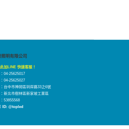
普照明有限公司
此加LINE 快速客服！
04-25625017
04-25625027
：台中市神岡區圳岸路33之6號
廠：新北市樹林區新家坡工業區
：53855568
E ID: @topled