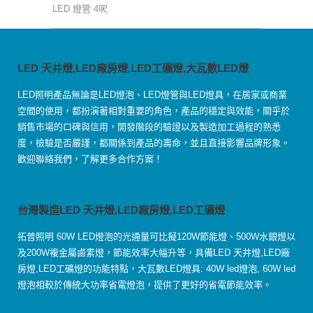
LED 燈管 4呎
LED 天井燈,LED廠房燈,LED工礦燈,大瓦數LED燈
LED照明產品無論是LED燈泡、LED燈管與LED燈具，在居家或商業
空間的使用，都扮演著相對重要的角色，產品的穩定與效能，關乎於
銷售市場的口碑與信用，開發階段的驗證以及製造加工過程的熟悉
度，檢驗是否嚴謹，都關係到產品的壽命，並且直接影響品牌形象。
歡迎聯絡我們，了解更多合作方案！
台灣製造LED 天井燈,LED廠房燈,LED工礦燈
拓普照明 60W LED燈泡的光通量可比擬120W節能燈、500W水銀燈以
及200W複金屬鹵素燈，節能效率大幅升等，具備LED 天井燈,LED廠
房燈,LED工礦燈的功能特點，大瓦數LED燈具: 40W led燈泡, 60W led
燈泡相較於傳統大功率省電燈泡，提供了更好的省電節能效率。