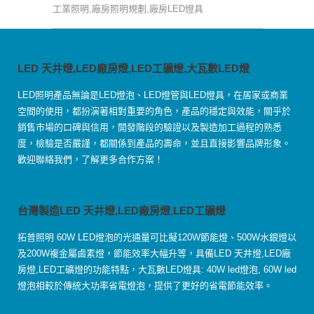
工業照明,廠房照明規劃,廠房LED燈具
LED 天井燈,LED廠房燈,LED工礦燈,大瓦數LED燈
LED照明產品無論是LED燈泡、LED燈管與LED燈具，在居家或商業
空間的使用，都扮演著相對重要的角色，產品的穩定與效能，關乎於
銷售市場的口碑與信用，開發階段的驗證以及製造加工過程的熟悉
度，檢驗是否嚴謹，都關係到產品的壽命，並且直接影響品牌形象。
歡迎聯絡我們，了解更多合作方案！
台灣製造LED 天井燈,LED廠房燈,LED工礦燈
拓普照明 60W LED燈泡的光通量可比擬120W節能燈、500W水銀燈以
及200W複金屬鹵素燈，節能效率大幅升等，具備LED 天井燈,LED廠
房燈,LED工礦燈的功能特點，大瓦數LED燈具: 40W led燈泡, 60W led
燈泡相較於傳統大功率省電燈泡，提供了更好的省電節能效率。