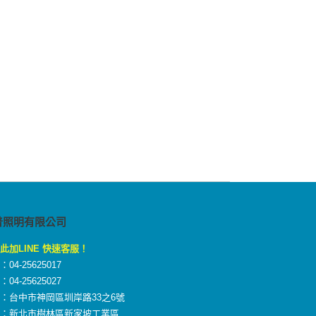
普照明有限公司
此加LINE 快速客服！
04-25625017
04-25625027
：台中市神岡區圳岸路33之6號
廠：新北市樹林區新家坡工業區