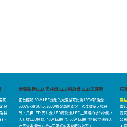
燈
台灣製造LED 天井燈,LED廠房燈,LED工礦燈
拓
居家
拓普照明 60W LED燈泡的光通量可比擬120W節能燈、
請點
定與
500W水銀燈以及200W複金屬鹵素燈，節能效率大幅升
電話：
及製
等，具備LED 天井燈,LED廠房燈,LED工礦燈的功能特點，
傳真：
命，
大瓦數LED燈具: 40W led燈泡, 60W led燈泡相較於傳統大
公司
功率省電燈泡，提供了更好的省電節能效率。
工